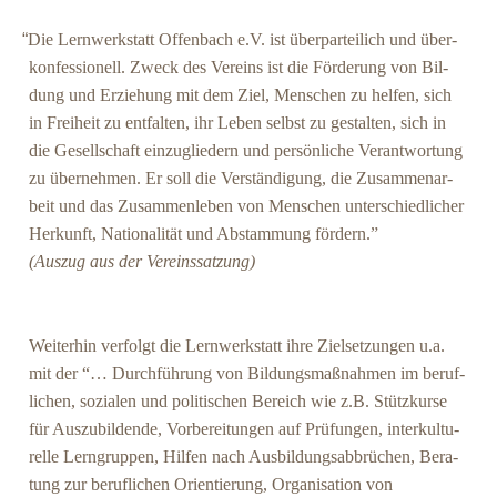
“
Die Lern­werk­statt Offen­bach e.V. ist über­par­tei­lich und über­
kon­fes­sio­nell. Zweck des Ver­eins ist die För­de­rung von Bil­
dung und Erzie­hung mit dem Ziel, Men­schen zu hel­fen, sich
in Frei­heit zu ent­fal­ten, ihr Leben selbst zu gestal­ten, sich in
die Gesell­schaft ein­zu­glie­dern und per­sön­li­che Ver­ant­wor­tung
zu über­neh­men. Er soll die Ver­stän­di­gung, die Zusam­men­ar­
beit und das Zusam­men­le­ben von Men­schen unter­schied­li­cher
Her­kunft, Natio­na­li­tät und Abstam­mung fördern.”
(Aus­zug aus der Vereinssatzung)
Wei­ter­hin ver­folgt die Lern­werk­statt ihre Ziel­set­zun­gen u.a.
mit der “… Durch­füh­rung von Bil­dungs­maß­nah­men im beruf­
li­chen, sozia­len und poli­ti­schen Bereich wie z.B. Stütz­kur­se
für Aus­zu­bil­den­de, Vor­be­rei­tun­gen auf Prü­fun­gen, inter­kul­tu­
rel­le Lern­grup­pen, Hil­fen nach Aus­bil­dungs­ab­brü­chen, Bera­
tung zur beruf­li­chen Ori­en­tie­rung, Orga­ni­sa­ti­on von