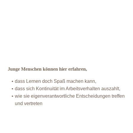
Junge Menschen können hier erfahren,
dass Ler­nen doch Spaß machen kann,
dass sich Kon­ti­nui­tät im Arbeits­ver­hal­ten auszahlt,
wie sie eigen­ver­ant­wort­li­che Ent­schei­dun­gen tref­fen
und vertreten