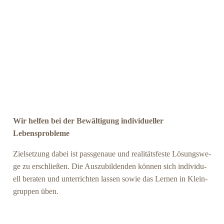
Wir helfen bei der Bewältigung individueller
Lebensprobleme
Ziel­set­zung dabei ist pass­ge­naue und rea­li­täts­fes­te Lösungs­we­
ge zu erschlie­ßen. Die Aus­zu­bil­den­den kön­nen sich indi­vi­du­
ell bera­ten und unter­rich­ten las­sen sowie das Ler­nen in Klein­
grup­pen üben.