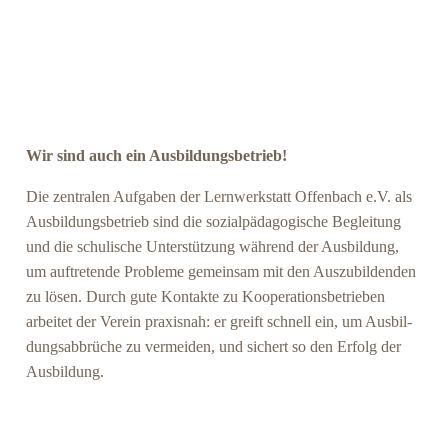
Wir sind auch ein Ausbildungsbetrieb!
Die zen­tra­len Auf­ga­ben der Lern­werk­statt Offen­bach e.V. als
Aus­bil­dungs­be­trieb sind die sozi­al­päd­ago­gi­sche Beglei­tung
und die schu­li­sche Unter­stüt­zung wäh­rend der Aus­bil­dung,
um auf­tre­ten­de Pro­ble­me gemein­sam mit den Aus­zu­bil­den­den
zu lösen. Durch gute Kon­tak­te zu Koope­ra­ti­ons­be­trie­ben
arbei­tet der Ver­ein pra­xis­nah: er greift schnell ein, um Aus­bil­
dungs­ab­brü­che zu ver­mei­den, und sichert so den Erfolg der
Ausbildung.