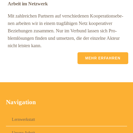
Arbeit im Netzwerk
Mit zahl­rei­chen Part­nern auf ver­schie­de­nen Koope­ra­ti­ons­ebe­
nen arbei­ten wir in einem trag­fä­hi­gen Netz koope­ra­ti­ver
Bezie­hun­gen zusam­men. Nur im Ver­bund las­sen sich Pro­
blem­lö­sun­gen fin­den und umset­zen, die der ein­zel­ne Akteur
nicht leis­ten kann.
MEHR ERFAH­REN
Navigation
Lernwerkstatt
Unsere Arbeit