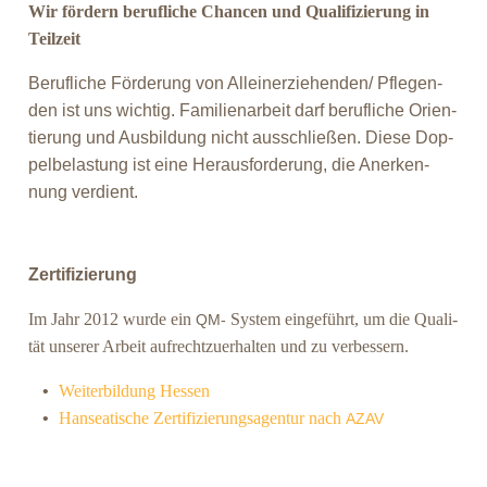
Wir fördern berufliche Chancen und Qualifizierung in
Teilzeit
Beruf­li­che För­de­rung von Alleinerziehenden/ Pfle­gen­
den ist uns wich­tig. Fami­li­en­ar­beit darf beruf­li­che Ori­en­
tie­rung und Aus­bil­dung nicht aus­schlie­ßen. Die­se Dop­
pel­be­las­tung ist eine Her­aus­for­de­rung, die Aner­ken­
nung verdient.
Zertifizierung
Im Jahr 2012 wur­de ein
Sys­tem ein­ge­führt, um die Qua­li­
QM-
tät unse­rer Arbeit auf­recht­zu­er­hal­ten und zu verbessern.
Wei­ter­bil­dung Hessen
Han­sea­ti­sche Zer­ti­fi­zie­rungs­agen­tur nach
AZAV