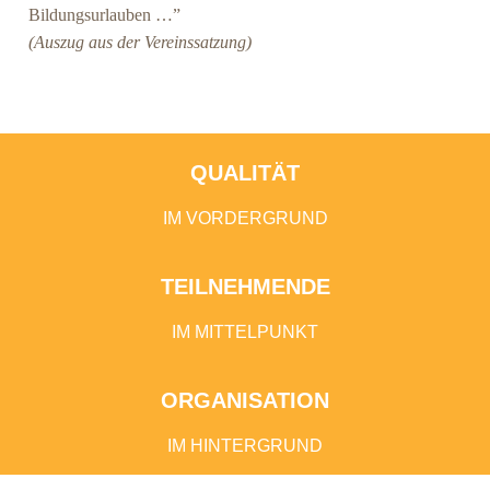
Bildungsurlauben …”
(Aus­zug aus der Vereinssatzung)
QUALITÄT
IM VOR­DER­GRUND
TEILNEHMENDE
IM MIT­TEL­PUNKT
ORGANISATION
IM HIN­TER­GRUND