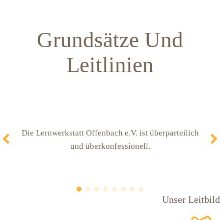
Grundsätze Und
Leitlinien
Die Lern­werk­statt Offen­bach e.V. ist über­par­tei­lich
und überkonfessionell.
Unser Leit­bild