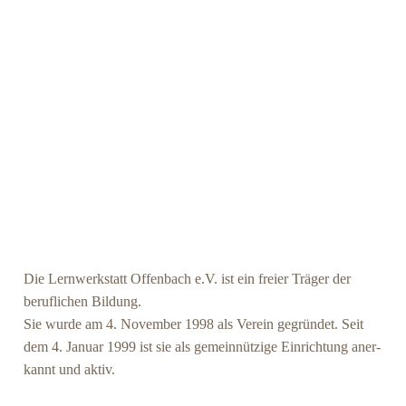
Die Lern­werk­statt Offen­bach e.V. ist ein frei­er Trä­ger der
beruf­li­chen Bil­dung.
Sie wur­de am 4. Novem­ber 1998 als Ver­ein gegrün­det. Seit
dem 4. Janu­ar 1999 ist sie als gemein­nüt­zi­ge Ein­rich­tung aner­
kannt und aktiv.